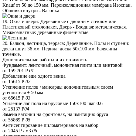
Knauf от 50 до 150 мм, Пароизоляционная мембрана Изоспан,
Обшивка внутри - Вагонка
19. Окна и двери: Деревянные с двойным стеклом или
Пластиковый стеклопакет, Дверь - Входная: металлическая.
Межкомнатные: деревянные филенчатые.
20. Балкон, лестница, терраса: Деревянные. Полы и ступени:
доска шпут 36 мм. Перила: доска 50х100 мм. Балясины
точёные.
Дополнительные работы и их стоимость
Фундамент: ленточный, монолитная плита или винтовой
от 159 701 Р
01
Добавление еще одного венца
от 15615 Р
02
Утепление полов / мансарды дополнительным слоем
утеплителя + 50 мм
от 65615 Р
03
Усиление лаг пола на брусовые 150х100 шаг 0.6
от 25137 Р
04
Замена вагонки на фронтонах, на имитацию бруса
от 55869 Р
05
Антисептирование пиломатериалов на выбор
от 2045 Р / м3
06