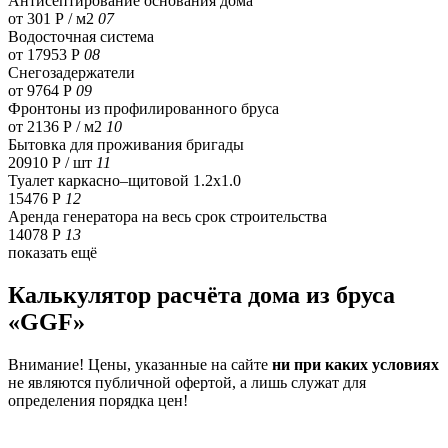
Антисептирование основания дома
от 301 Р / м2
07
Водосточная система
от 17953 Р
08
Снегозадержатели
от 9764 Р
09
Фронтоны из профилированного бруса
от 2136 Р / м2
10
Бытовка для проживания бригады
20910 Р
/ шт
11
Туалет каркасно–щитовой 1.2х1.0
15476 Р
12
Аренда генератора на весь срок строительства
14078 Р
13
показать ещё
Калькулятор расчёта дома из бруса
«GGF»
Внимание! Цены, указанные на сайте
ни при каких условиях
не являются публичной офертой, а лишь служат для
определения порядка цен!