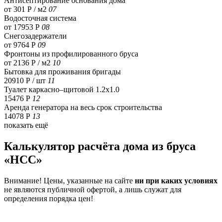
Антисептирование основания дома
от 301 Р / м2
07
Водосточная система
от 17953 Р
08
Снегозадержатели
от 9764 Р
09
Фронтоны из профилированного бруса
от 2136 Р / м2
10
Бытовка для проживания бригады
20910 Р
/ шт
11
Туалет каркасно–щитовой 1.2х1.0
15476 Р
12
Аренда генератора на весь срок строительства
14078 Р
13
показать ещё
Калькулятор расчёта дома из бруса
«HCC»
Внимание! Цены, указанные на сайте
ни при каких условиях
не являются публичной офертой, а лишь служат для
определения порядка цен!