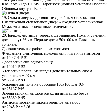
Knauf от 50 до 150 мм, Пароизоляционная мембрана Изоспан,
Обшивка внутри - Вагонка
19. Окна и двери: Деревянные с двойным стеклом или
Пластиковый стеклопакет, Дверь - Входная: металлическая.
Межкомнатные: деревянные филенчатые.
20. Балкон, лестница, терраса: Деревянные. Полы и ступени:
доска шпут 36 мм. Перила: доска 50х100 мм. Балясины
точёные.
Дополнительные работы и их стоимость
Фундамент: ленточный, монолитная плита или винтовой
от 159 701 Р
01
Добавление еще одного венца
от 15615 Р
02
Утепление полов / мансарды дополнительным слоем
утеплителя + 50 мм
от 65615 Р
03
Усиление лаг пола на брусовые 150х100 шаг 0.6
от 25137 Р
04
Замена вагонки на фронтонах, на имитацию бруса
от 55869 Р
05
Антисептирование пиломатериалов на выбор
от 2045 Р / м3
06