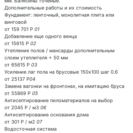
мм. Балясины точёные.
Дополнительные работы и их стоимость
Фундамент: ленточный, монолитная плита или
винтовой
от 159 701 Р
01
Добавление еще одного венца
от 15615 Р
02
Утепление полов / мансарды дополнительным
слоем утеплителя + 50 мм
от 65615 Р
03
Усиление лаг пола на брусовые 150х100 шаг 0.6
от 25137 Р
04
Замена вагонки на фронтонах, на имитацию бруса
от 55869 Р
05
Антисептирование пиломатериалов на выбор
от 2045 Р / м3
06
Антисептирование основания дома
от 301 Р / м2
07
Водосточная система