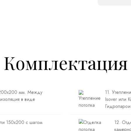
Комплектация
 200х200 мм. Между
11. Утеплен
изоляция в виде
Isover или 
Гидропарои
или 150х200 с шагом
12. Отд
камерно