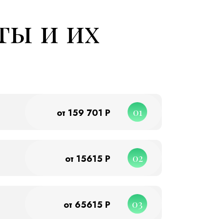
ты и их
01
от 159 701 Р
02
от 15615 Р
03
от 65615 Р