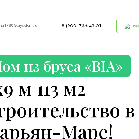
kaz1988@brys-dom.ru
8 (900) 736-43-01
НАП
Дом из бруса «BIA»
х9 м 113 м2
троительство в
арьян-Маре!