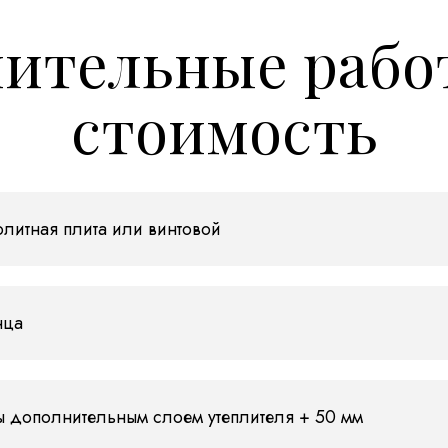
ительные рабо
стоимость
литная плита или винтовой
нца
ы дополнительным слоем утеплителя + 50 мм