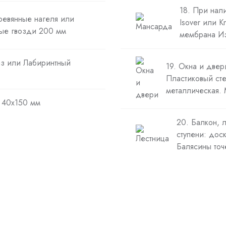
18. При нал
ревянные нагеля или
Isover или 
ые гвозди 200 мм
мембрана Из
аз или Лабиринтный
19. Окна и две
Пластиковый сте
металлическая.
а 40х150 мм
20. Балкон, 
ступени: дос
Балясины точ