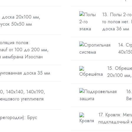
13. Полы 2-го
 доска 20х100 мм,
то полов нет.
русок 50х50 мм
доска 36 мм
оляция полов:
14. Ст
nauf от 100 до 200 мм,
40х150
я мембрана Изоспан
15. Обреше
унтованная доска 35 мм
20х100 мм,
16
0, 140х140, 140х190,
Ве
енцового утеплителя
17. Кровля: Ме
ерегородки): Брус
подкладочный к