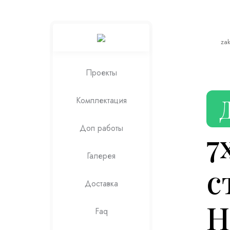
za
Проекты
Комплектация
Доп работы
7
Галерея
с
Доставка
Н
Faq