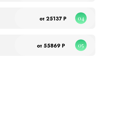
04
от 25137 Р
05
от 55869 Р