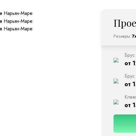
Прое
Размеры:
7
Брус
от 
Брус
от 
Клее
от 