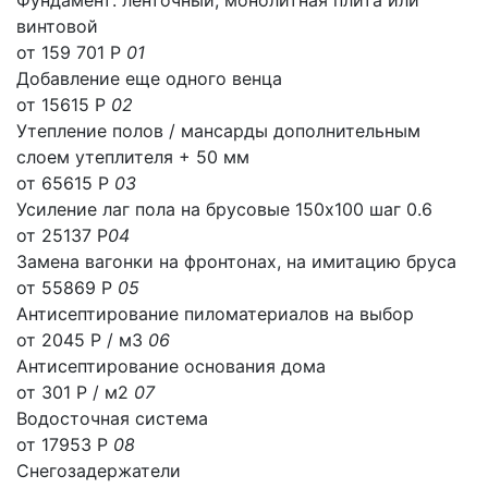
Фундамент: ленточный, монолитная плита или
винтовой
от 159 701 Р
01
Добавление еще одного венца
от 15615 Р
02
Утепление полов / мансарды дополнительным
слоем утеплителя + 50 мм
от 65615 Р
03
Усиление лаг пола на брусовые 150х100 шаг 0.6
от 25137 Р
04
Замена вагонки на фронтонах, на имитацию бруса
от 55869 Р
05
Антисептирование пиломатериалов на выбор
от 2045 Р / м3
06
Антисептирование основания дома
от 301 Р / м2
07
Водосточная система
от 17953 Р
08
Снегозадержатели