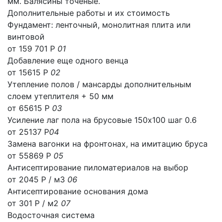
мм. Балясины точёные.
Дополнительные работы и их стоимость
Фундамент: ленточный, монолитная плита или
винтовой
от 159 701 Р
01
Добавление еще одного венца
от 15615 Р
02
Утепление полов / мансарды дополнительным
слоем утеплителя + 50 мм
от 65615 Р
03
Усиление лаг пола на брусовые 150х100 шаг 0.6
от 25137 Р
04
Замена вагонки на фронтонах, на имитацию бруса
от 55869 Р
05
Антисептирование пиломатериалов на выбор
от 2045 Р / м3
06
Антисептирование основания дома
от 301 Р / м2
07
Водосточная система